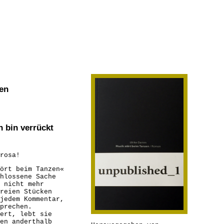
zen
h bin verrückt
rosa!
ört beim Tanzen«
hlossene Sache
 nicht mehr
reien Stücken
jedem Kommentar,
prechen.
ert, lebt sie
en anderthalb