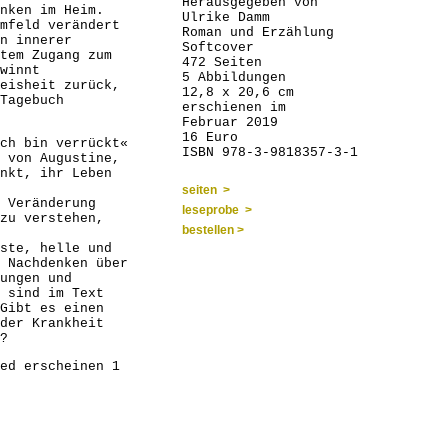
Herausgegeben von
nken im Heim.
Ulrike Damm
mfeld verändert
Roman und Erzählung
n innerer
Softcover
tem Zugang zum
472 Seiten
winnt
5 Abbildungen
eisheit zurück,
12,8 x 20,6 cm
Tagebuch
erschienen im
Februar 2019
16 Euro
ch bin verrückt«
ISBN 978-3-9818357-3-1
 von Augustine,
nkt, ihr Leben
seiten >
 Veränderung
leseprobe >
zu verstehen,
bestellen >
ste, helle und
 Nachdenken über
ungen und
 sind im Text
Gibt es einen
der Krankheit
?
ed erscheinen 1